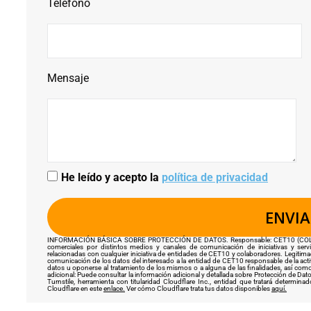
Teléfono
Mensaje
He leído y acepto la
política de privacidad
INFORMACIÓN BÁSICA SOBRE PROTECCIÓN DE DATOS. Responsable: CET10 (COL·LE
comerciales por distintos medios y canales de comunicación de iniciativas y serv
relacionadas con cualquier iniciativa de entidades de CET10 y colaboradores. Legitimac
comunicación de los datos del interesado a la entidad de CET10 responsable de la activi
datos u oponerse al tratamiento de los mismos o a alguna de las finalidades, así com
adicional: Puede consultar la información adicional y detallada sobre Protección de Datos
Turnstile, herramienta con titularidad Cloudflare Inc., entidad que tratará determi
Cloudflare en este
enlace.
Ver cómo Cloudflare trata tus datos disponibles
aquí.