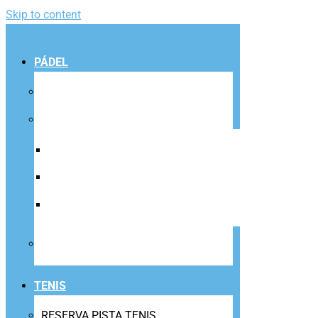
Skip to content
PÁDEL
RESERVA DE PISTA PÁDEL
CLASES DE PÁDEL
ESCUELA PÁDEL ADULTOS
ESCUELA PÁDEL INFANTIL
PROFESOR/A PARTICULAR PÁDEL
AMERICANAS Y TORNEOS PÁDEL
TENIS
RESERVA PISTA TENIS