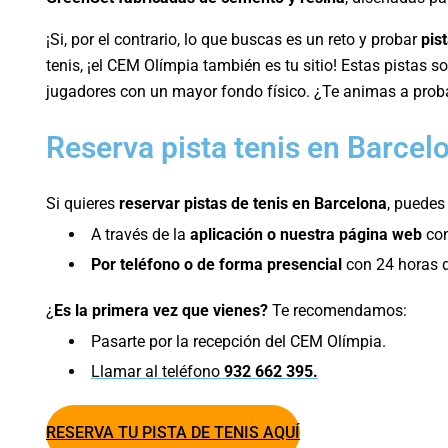
¡Si, por el contrario, lo que buscas es un reto y probar
pis
tenis, ¡el CEM Olímpia también es tu sitio! Estas pistas 
jugadores con un mayor fondo físico. ¿Te animas a prob
Reserva pista tenis en Barcel
Si quieres
reservar pistas de tenis
en Barcelona
, puedes
A través de la
aplicación o nuestra página web
con
Por teléfono o de forma presencial
con 24 horas d
¿
Es la primera vez que vienes?
Te recomendamos:
Pasarte por la recepción del CEM Olímpia.
Llamar al teléfono
932 662 395.
RESERVA TU PISTA DE TENIS AQUÍ