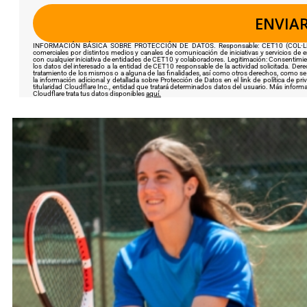
INFORMACIÓN BÁSICA SOBRE PROTECCIÓN DE DATOS. Responsable: CET10 (COL·LECT
comerciales por distintos medios y canales de comunicación de iniciativas y servicios de 
con cualquier iniciativa de entidades de CET10 y colaboradores. Legitimación: Consentimien
los datos del interesado a la entidad de CET10 responsable de la actividad solicitada. Dere
tratamiento de los mismos o a alguna de las finalidades, así como otros derechos, como se 
la información adicional y detallada sobre Protección de Datos en el link de política de pr
titularidad Cloudflare Inc., entidad que tratará determinados datos del usuario. Más infor
Cloudflare trata tus datos disponibles
aquí.