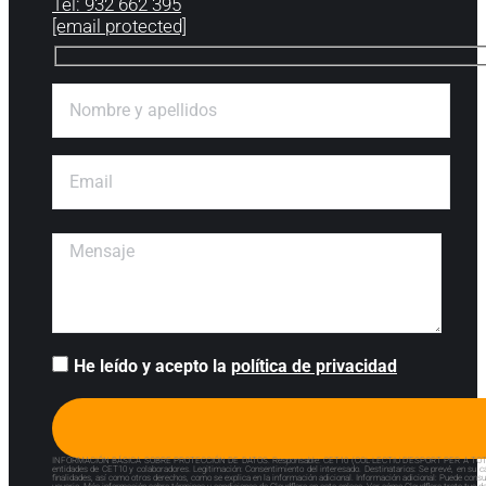
Tel: 932 662 395
[email protected]
He leído y acepto la
política de privacidad
INFORMACIÓN BÁSICA SOBRE PROTECCIÓN DE DATOS. Responsable: CET10 (COL·LECTIU D’ESPORT PER A TOTHOM 10 CLUB) 
entidades de CET10 y colaboradores. Legitimación: Consentimiento del interesado. Destinatarios: Se prevé, en su cas
finalidades, así como otros derechos, como se explica en la información adicional. Información adicional: Puede consult